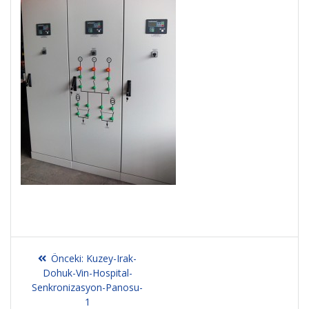
Yazı
Önceki
Önceki:
Kuzey-Irak-
gezinmesi
yazı:
Dohuk-Vin-Hospital-
Senkronizasyon-Panosu-
1