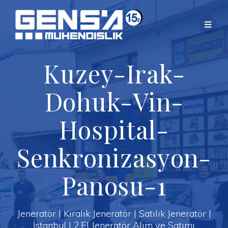
Skip
to
content
Kuzey-Irak-
Dohuk-Vin-
Hospital-
Senkronizasyon-
Panosu-1
Jeneratör | Kiralık Jeneratör | Satılık Jeneratör |
İstanbul | 2.El Jeneratör Alım ve Satımı