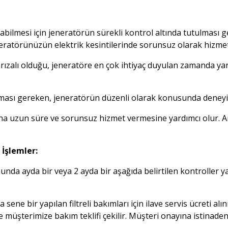
labilmesi için jeneratörün sürekli kontrol altında tutulması g
eneratörünüzün elektrik kesintilerinde sorunsuz olarak hizmet
ızalı olduğu, jeneratöre en çok ihtiyaç duyulan zamanda yani 
ası gereken, jeneratörün düzenli olarak konusunda deneyim
 uzun süre ve sorunsuz hizmet vermesine yardımcı olur. Arıza
 İşlemler:
da ayda bir veya 2 ayda bir aşağıda belirtilen kontroller ya
a sene bir yapılan filtreli bakımları için ilave servis ücreti 
nde müşterimize bakım teklifi çekilir. Müşteri onayına istinaden