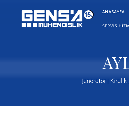
Skip
to
ANASAYFA
content
SERVİS HİZ
AY
Jeneratör | Kiralık