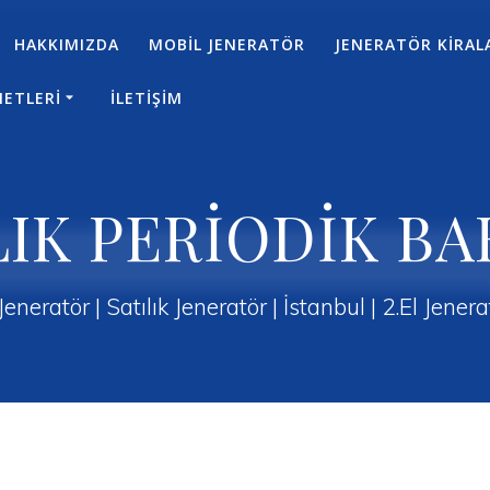
HAKKIMIZDA
MOBİL JENERATÖR
JENERATÖR KİRAL
METLERİ
İLETİŞİM
LIK PERİODİK BA
 Jeneratör | Satılık Jeneratör | İstanbul | 2.El Jene