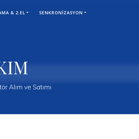
AMA & 2.EL
SENKRONİZASYON
KIM
ratör Alım ve Satımı