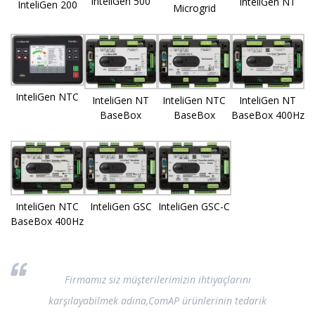
InteliGen 500
InteliGen NT
InteliGen 200
Microgrid
InteliGen NTC
InteliGen NT
InteliGen NTC
InteliGen NT
BaseBox
BaseBox
BaseBox 400Hz
InteliGen NTC
InteliGen GSC
InteliGen GSC-C
BaseBox 400Hz
Firmamız siz müşterilerimizin ihtiyaçlarını
karşılayabilmek adına,ComAP ürünlerinin tedarik