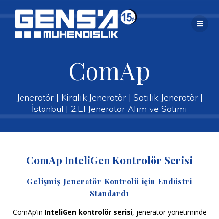
Skip
to
content
ComAp
Jeneratör | Kiralık Jeneratör | Satılık Jeneratör |
İstanbul | 2.El Jeneratör Alım ve Satımı
ComAp InteliGen Kontrolör Serisi
Gelişmiş Jeneratör Kontrolü için Endüstri
Standardı
ComAp’ın
InteliGen kontrolör serisi
, jeneratör yönetiminde