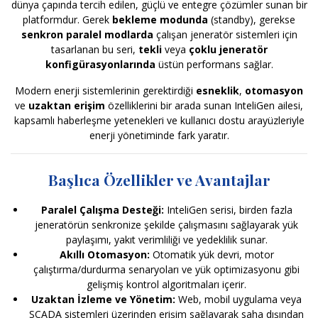
dünya çapında tercih edilen, güçlü ve entegre çözümler sunan bir
platformdur. Gerek
bekleme modunda
(standby), gerekse
senkron paralel modlarda
çalışan jeneratör sistemleri için
tasarlanan bu seri,
tekli
veya
çoklu jeneratör
konfigürasyonlarında
üstün performans sağlar.
Modern enerji sistemlerinin gerektirdiği
esneklik
,
otomasyon
ve
uzaktan erişim
özelliklerini bir arada sunan InteliGen ailesi,
kapsamlı haberleşme yetenekleri ve kullanıcı dostu arayüzleriyle
enerji yönetiminde fark yaratır.
Başlıca Özellikler ve Avantajlar
Paralel Çalışma Desteği:
InteliGen serisi, birden fazla
jeneratörün senkronize şekilde çalışmasını sağlayarak yük
paylaşımı, yakıt verimliliği ve yedeklilik sunar.
Akıllı Otomasyon:
Otomatik yük devri, motor
çalıştırma/durdurma senaryoları ve yük optimizasyonu gibi
gelişmiş kontrol algoritmaları içerir.
Uzaktan İzleme ve Yönetim:
Web, mobil uygulama veya
SCADA sistemleri üzerinden erişim sağlayarak saha dışından