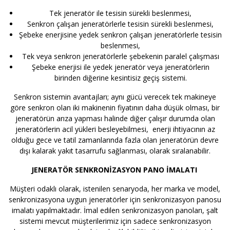
Tek jeneratör ile tesisin sürekli beslenmesi,
Senkron çalışan jeneratörlerle tesisin sürekli beslenmesi,
Şebeke enerjisine yedek senkron çalışan jeneratörlerle tesisin
beslenmesi,
Tek veya senkron jeneratörlerle şebekenin paralel çalışması
Şebeke enerjisi ile yedek jeneratör veya jeneratörlerin
birinden diğerine kesintisiz geçiş sistemi.
Senkron sistemin avantajları; aynı gücü verecek tek makineye
göre senkron olan iki makinenin fiyatının daha düşük olması, bir
jeneratörün arıza yapması halinde diğer çalışır durumda olan
jeneratörlerin acil yükleri besleyebilmesi, enerji ihtiyacının az
olduğu gece ve tatil zamanlarında fazla olan jeneratörün devre
dışı kalarak yakıt tasarrufu sağlanması, olarak sıralanabilir.
JENERATÖR SENKRONİZASYON PANO İMALATI
Müşteri odaklı olarak, istenilen senaryoda, her marka ve model,
senkronizasyona uygun jeneratörler için senkronizasyon panosu
imalatı yapılmaktadır. İmal edilen senkronizasyon panoları, şalt
sistemi mevcut müşterilerimiz için sadece senkronizasyon