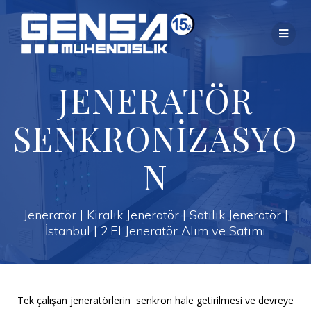
Skip
to
content
JENERATÖR
SENKRONİZASYO
N
Jeneratör | Kiralık Jeneratör | Satılık Jeneratör |
İstanbul | 2.El Jeneratör Alım ve Satımı
Tek çalışan jeneratörlerin senkron hale getirilmesi ve devreye