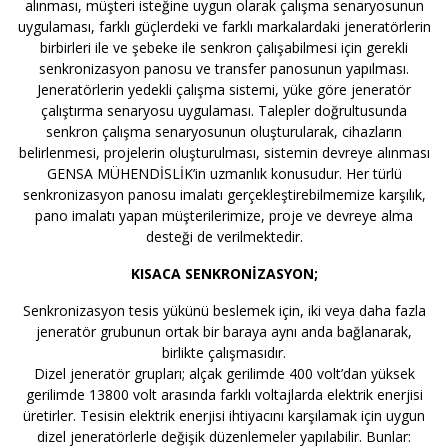
alınması, müşteri isteğine uygun olarak çalışma senaryosunun
uygulaması, farklı güçlerdeki ve farklı markalardaki jeneratörlerin
birbirleri ile ve şebeke ile senkron çalışabilmesi için gerekli
senkronizasyon panosu ve transfer panosunun yapılması.
Jeneratörlerin yedekli çalışma sistemi, yüke göre jeneratör
çalıştırma senaryosu uygulaması. Talepler doğrultusunda
senkron çalışma senaryosunun oluşturularak, cihazların
belirlenmesi, projelerin oluşturulması, sistemin devreye alınması
GENSA MÜHENDİSLİK’in uzmanlık konusudur. Her türlü
senkronizasyon panosu imalatı gerçekleştirebilmemize karşılık,
pano imalatı yapan müşterilerimize, proje ve devreye alma
desteği de verilmektedir.
KISACA SENKRONİZASYON;
Senkronizasyon tesis yükünü beslemek için, iki veya daha fazla
jeneratör grubunun ortak bir baraya aynı anda bağlanarak,
birlikte çalışmasıdır.
Dizel jeneratör grupları; alçak gerilimde 400 volt’dan yüksek
gerilimde 13800 volt arasında farklı voltajlarda elektrik enerjisi
üretirler. Tesisin elektrik enerjisi ihtiyacını karşılamak için uygun
dizel jeneratörlerle değişik düzenlemeler yapılabilir. Bunlar: