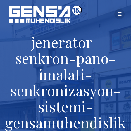
Skip
to
content
jenerator-
senkron-pano-
imalati-
senkronizasyon-
sistemi-
gensamuhendislik